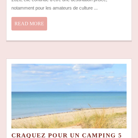
DE
VAC
notamment pour les amateurs de culture ...
PO
LIS
READ
READ MORE
EN
MORE
QU
CLI
CRAQUEZ POUR UN CAMPING 5