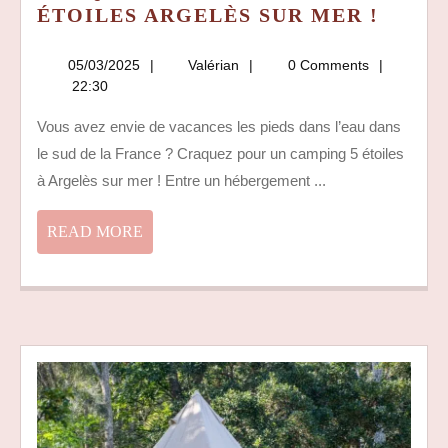
CRAQ
ÉTOILES ARGELÈS SUR MER !
POUR
UN
05/03/2025
Valérian
05/03/2025
Valérian
0 Comments
CAMP
22:30
5
Vous avez envie de vacances les pieds dans l’eau dans
ÉTOI
le sud de la France ? Craquez pour un camping 5 étoiles
ARGE
SUR
à Argelès sur mer ! Entre un hébergement ...
MER
!
READ
READ MORE
MORE