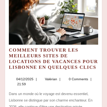
COMMENT TROUVER LES
MEILLEURS SITES DE
LOCATIONS DE VACANCES POUR
CO
LISBONNE EN QUELQUES CLICS
TR
LES
04/12/2025
Valérian
04/12/2025
Valérian
0 Comments
MEI
21:59
SIT
Dans un monde où le voyage est devenu essentiel,
DE
Lisbonne se distingue par son charme enchanteur. En
LOC
2026, elle continue d’être une destination prisée,