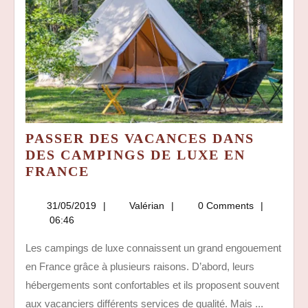
PASSER DES VACANCES DANS
DES CAMPINGS DE LUXE EN
PASSER
FRANCE
DES
VACANCES
31/05/2019
Valérian
31/05/2019
Valérian
0 Comments
DANS
06:46
DES
Les campings de luxe connaissent un grand engouement
CAMPINGS
en France grâce à plusieurs raisons. D’abord, leurs
DE
LUXE
hébergements sont confortables et ils proposent souvent
EN
aux vacanciers différents services de qualité. Mais ...