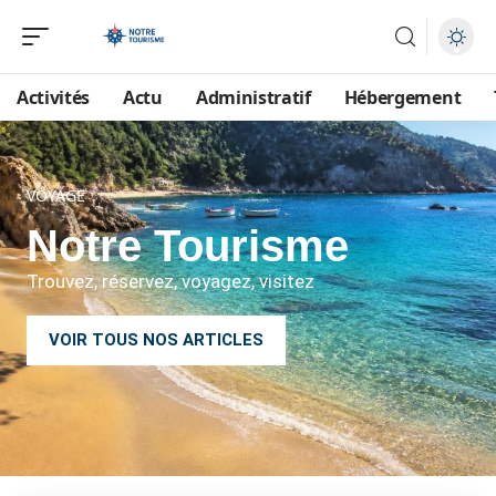
Activités
Actu
Administratif
Hébergement
VOYAGE
Notre Tourisme
Trouvez, réservez, voyagez, visitez
VOIR TOUS NOS ARTICLES