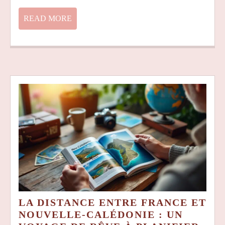
UNE
CASC
READ
READ MORE
EMBL
MORE
À
EXPL
LA DISTANCE ENTRE FRANCE ET
NOUVELLE-CALÉDONIE : UN