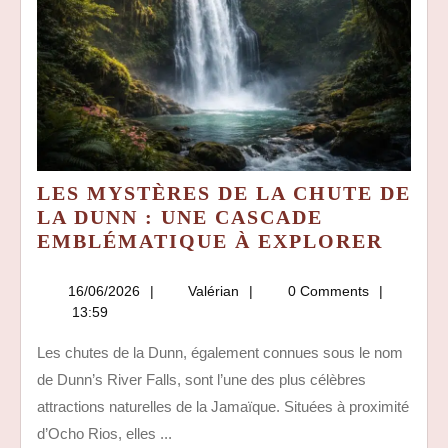
LES MYSTÈRES DE LA CHUTE DE
LA DUNN : UNE CASCADE
LES
EMBLÉMATIQUE À EXPLORER
MYST
DE
16/06/2026
Valérian
16/06/2026
Valérian
0 Comments
LA
13:59
CHUT
Les chutes de la Dunn, également connues sous le nom
DE
de Dunn’s River Falls, sont l’une des plus célèbres
LA
DUNN
attractions naturelles de la Jamaïque. Situées à proximité
:
d’Ocho Rios, elles ...