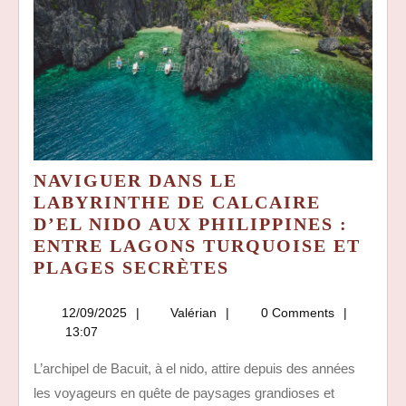
NAVIGUER DANS LE
LABYRINTHE DE CALCAIRE
D’EL NIDO AUX PHILIPPINES :
ENTRE LAGONS TURQUOISE ET
NAVIGUER
PLAGES SECRÈTES
DANS
LE
12/09/2025
Valérian
12/09/2025
Valérian
0 Comments
LABYRINTHE
13:07
DE
L’archipel de Bacuit, à el nido, attire depuis des années
CALCAIRE
les voyageurs en quête de paysages grandioses et
D’EL