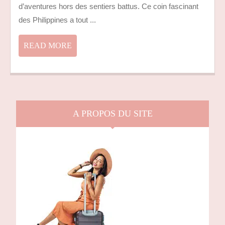
NIDO
d’aventures hors des sentiers battus. Ce coin fascinant
AUX
des Philippines a tout ...
PHILIPPINES
:
READ
READ MORE
ENTRE
MORE
LAGONS
TURQUOISE
ET
PLAGES
A PROPOS DU SITE
SECRÈTES