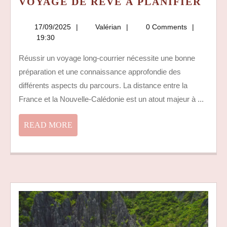
LA
VOYAGE DE RÊVE À PLANIFIER
DIS
ENT
17/09/2025
Valérian
17/09/2025
Valérian
0 Comments
FRA
19:30
ET
Réussir un voyage long-courrier nécessite une bonne
NOU
préparation et une connaissance approfondie des
CAL
:
différents aspects du parcours. La distance entre la
UN
France et la Nouvelle-Calédonie est un atout majeur à ...
VOY
DE
READ
READ MORE
RÊV
MORE
À
PLA