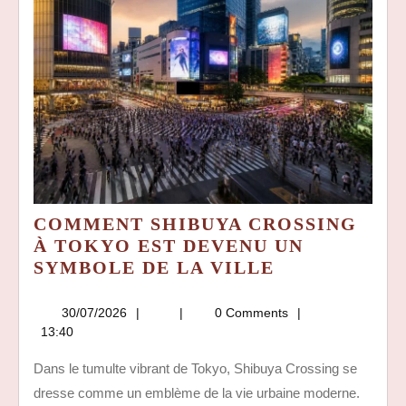
COMMENT SHIBUYA CROSSING
À TOKYO EST DEVENU UN
COMMENT
SYMBOLE DE LA VILLE
SHIBUYA
CROSSING
30/07/2026
30/07/2026
0 Comments
À
13:40
TOKYO
Dans le tumulte vibrant de Tokyo, Shibuya Crossing se
EST
dresse comme un emblème de la vie urbaine moderne.
DEVENU