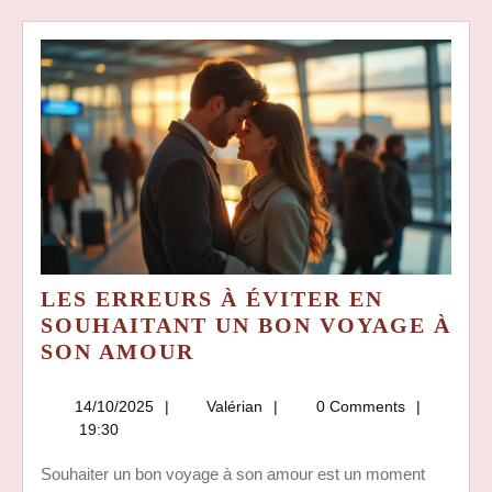
LES ERREURS À ÉVITER EN
SOUHAITANT UN BON VOYAGE À
LES
SON AMOUR
ERREURS
À
14/10/2025
Valérian
14/10/2025
Valérian
0 Comments
ÉVITER
19:30
EN
Souhaiter un bon voyage à son amour est un moment
SOUHAITANT