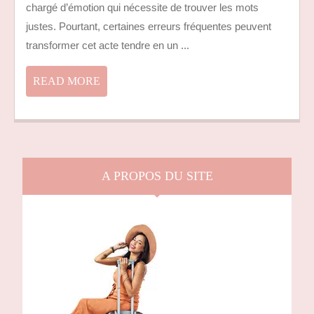
chargé d’émotion qui nécessite de trouver les mots
UN
BON
justes. Pourtant, certaines erreurs fréquentes peuvent
VOYAGE
transformer cet acte tendre en un ...
À
SON
READ
READ MORE
AMOUR
MORE
A PROPOS DU SITE