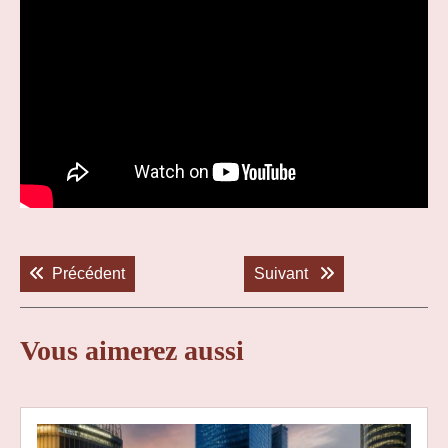
Navigation
de
Previous post:
Next post:
Précédent
Suivant
l’article
Vous aimerez aussi