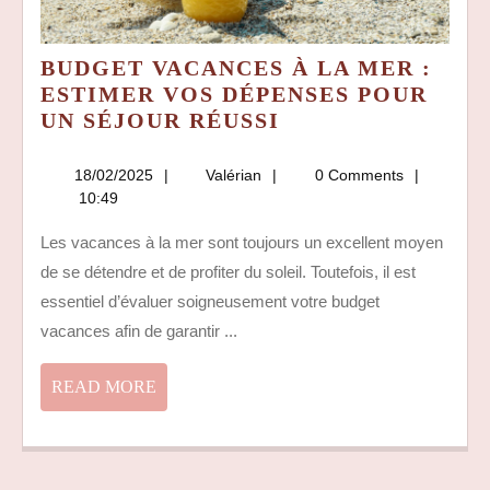
BUDGET VACANCES À LA MER :
ESTIMER VOS DÉPENSES POUR
BUDGET
UN SÉJOUR RÉUSSI
VACANCES
À
18/02/2025
Valérian
18/02/2025
Valérian
0 Comments
LA
10:49
MER
Les vacances à la mer sont toujours un excellent moyen
:
de se détendre et de profiter du soleil. Toutefois, il est
ESTIMER
VOS
essentiel d’évaluer soigneusement votre budget
DÉPENSES
vacances afin de garantir ...
POUR
UN
READ
READ MORE
SÉJOUR
MORE
RÉUSSI