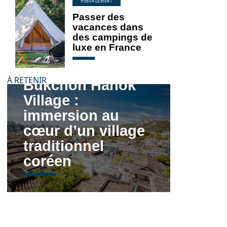
HÉBERGEMENT
Passer des
vacances dans
des campings de
luxe en France
Flâner dans les
ruelles du
À RETENIR
Bukchon Hanok
Village :
immersion au
cœur d’un village
traditionnel
coréen