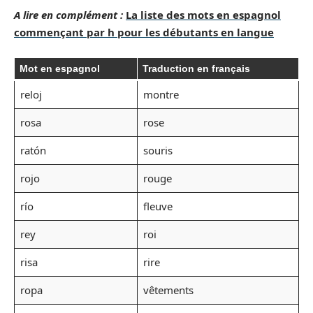
A lire en complément :
La liste des mots en espagnol
commençant par h pour les débutants en langue
Mot en espagnol
Traduction en français
reloj
montre
rosa
rose
ratón
souris
rojo
rouge
río
fleuve
rey
roi
risa
rire
ropa
vêtements