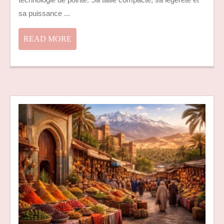
INDISPENSABLE
DES
sa puissance ...
AVENTURIERS
READ
READ MORE
MORE