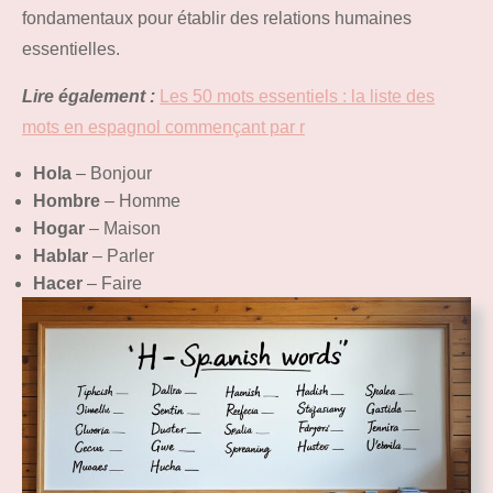
fondamentaux pour établir des relations humaines
essentielles.
Lire également :
Les 50 mots essentiels : la liste des
mots en espagnol commençant par r
Hola
– Bonjour
Hombre
– Homme
Hogar
– Maison
Hablar
– Parler
Hacer
– Faire