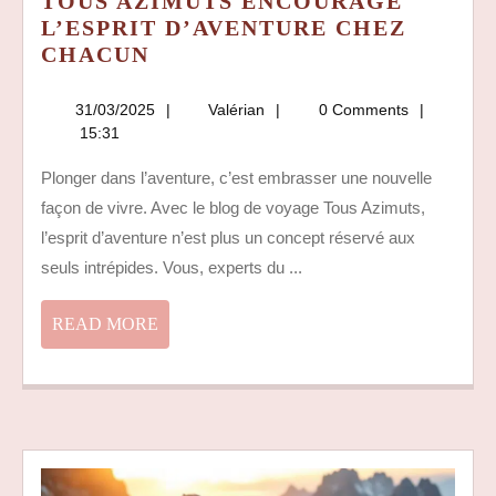
TOUS AZIMUTS ENCOURAGE
L’ESPRIT D’AVENTURE CHEZ
COMMENT
CHACUN
LE
BLOG
31/03/2025
Valérian
31/03/2025
Valérian
0 Comments
DE
15:31
VOYAGE
Plonger dans l’aventure, c’est embrasser une nouvelle
TOUS
façon de vivre. Avec le blog de voyage Tous Azimuts,
AZIMUTS
ENCOURAGE
l’esprit d’aventure n’est plus un concept réservé aux
L’ESPRIT
seuls intrépides. Vous, experts du ...
D’AVENTURE
CHEZ
READ
READ MORE
CHACUN
MORE