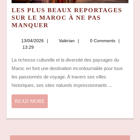
LES PLUS BEAUX REPORTAGES
SUR LE MAROC À NE PAS
LES
MANQUER
PLUS
BEAUX
13/04/2026
Valérian
13/04/2026
Valérian
0 Comments
REPORTAGES
13:29
SUR
La richesse culturelle et la diversité des paysages du
LE
Maroc en font une destination incontournable pour tous
MAROC
À
les passionnés de voyage. À travers ses villes
NE
historiques, ses sites naturels impressionnants ...
PAS
MANQUER
READ
READ MORE
MORE