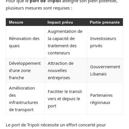
Pour que le
port de Tripoli
atteigne son plein potentiel,
plusieurs mesures sont requises :
Mesure
Impact prévu
Partie prenante
Augmentation de
Rénovation des
la capacité de
Investisseurs
quais
traitement des
privés
conteneurs
Développement
Attraction de
Gouvernement
d’une zone
nouvelles
Libanais
franche
entreprises
Amélioration
Faciliter le transit
des
Partenaires
vers et depuis le
infrastructures
régionaux
port
de transport
Le port de Tripoli nécessite un effort concerté pour