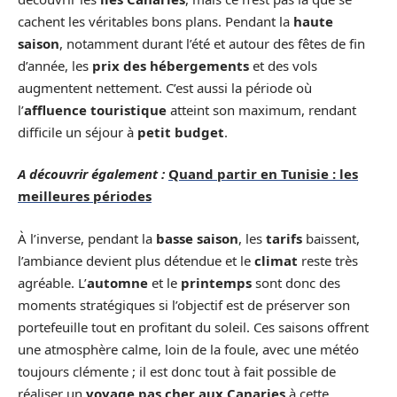
cachent les véritables bons plans. Pendant la
haute
saison
, notamment durant l’été et autour des fêtes de fin
d’année, les
prix des hébergements
et des vols
augmentent nettement. C’est aussi la période où
l’
affluence touristique
atteint son maximum, rendant
difficile un séjour à
petit budget
.
A découvrir également :
Quand partir en Tunisie : les
meilleures périodes
À l’inverse, pendant la
basse saison
, les
tarifs
baissent,
l’ambiance devient plus détendue et le
climat
reste très
agréable. L’
automne
et le
printemps
sont donc des
moments stratégiques si l’objectif est de préserver son
portefeuille tout en profitant du soleil. Ces saisons offrent
une atmosphère calme, loin de la foule, avec une météo
toujours clémente ; il est donc tout à fait possible de
réaliser un
voyage pas cher aux Canaries
à cette