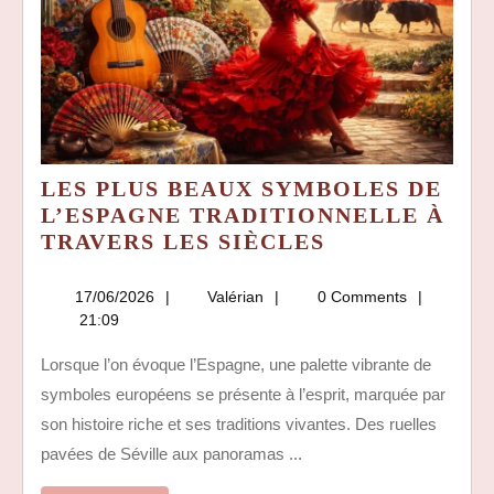
LES PLUS BEAUX SYMBOLES DE
L’ESPAGNE TRADITIONNELLE À
LES
TRAVERS LES SIÈCLES
PLUS
BEAUX
17/06/2026
Valérian
17/06/2026
Valérian
0 Comments
SYMBOLES
21:09
DE
Lorsque l’on évoque l’Espagne, une palette vibrante de
L’ESPAGNE
symboles européens se présente à l’esprit, marquée par
TRADITIONN
À
son histoire riche et ses traditions vivantes. Des ruelles
TRAVERS
pavées de Séville aux panoramas ...
LES