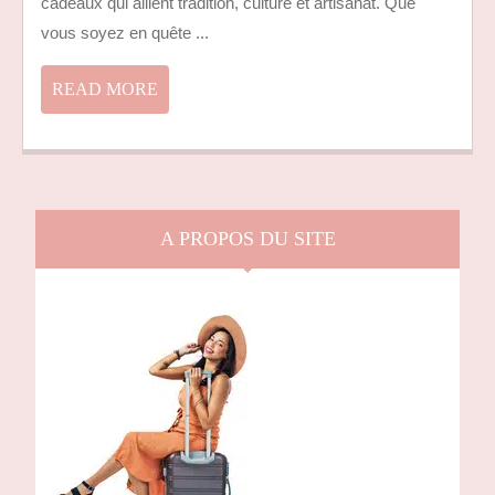
ORIGINALES
cadeaux qui allient tradition, culture et artisanat. Que
POUR
vous soyez en quête ...
VOS
PROCHES
READ
READ MORE
MORE
A PROPOS DU SITE