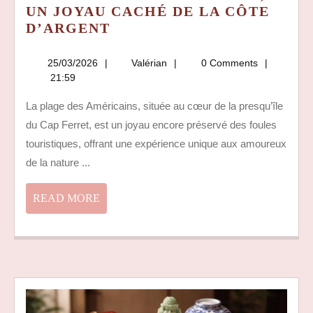
UN JOYAU CACHÉ DE LA CÔTE
DÉCOUVREZ
D’ARGENT
LA
PLAGE
25/03/2026
Valérian
25/03/2026
Valérian
0 Comments
DES
21:59
AMÉRICAINS
La plage des Américains, située au cœur de la presqu’île
AU
du Cap Ferret, est un joyau encore préservé des foules
CAP
FERRET,
touristiques, offrant une expérience unique aux amoureux
UN
de la nature ...
JOYAU
CACHÉ
READ
READ MORE
DE
MORE
LA
CÔTE
D’ARGENT