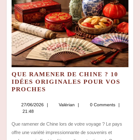
QUE RAMENER DE CHINE ? 10
IDÉES ORIGINALES POUR VOS
QUE
PROCHES
RAMENER
DE
27/06/2026
Valérian
27/06/2026
Valérian
0 Comments
CHINE
21:48
?
Que ramener de Chine lors de votre voyage ? Le pays
10
offre une variété impressionnante de souvenirs et
IDÉES