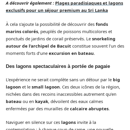
A découvrir également :
Plages paradisiaques et lagons
exclusifs pour un séjour premium au Sri Lanka
À cela s’ajoute la possibilité de découvrir des
fonds
marins colorés
, peuplés de poissons multicolores et
ponctués de jardins de corail préservés. Le
snorkeling
autour de l’archipel de Bacuit
constitue souvent l’un des
moments forts d’une
excursion en bateau
.
Des lagons spectaculaires à portée de pagaie
L’expérience ne serait complète sans un détour par le
big
lagoon
et le
small lagoon
. Ces deux icônes de la région,
nichées dans des recoins inaccessibles autrement qu’en
bateau
ou en
kayak
, dévoilent des eaux calmes
enfermées par des murailles de
calcaire abruptes
.
Naviguer en silence sur ces
lagons
invite à la
contemplation : à chaque coup de rame, une nouvelle