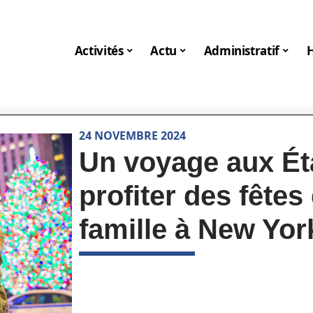
Activités
Actu
Administratif
24 NOVEMBRE 2024
Un voyage aux Ét
profiter des fêtes
famille à New Yor