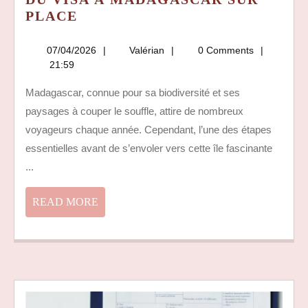
LES
PLACE
ERREURS
FRÉQUENTES
07/04/2026
Valérian
07/04/2026
Valérian
0 Comments
À
21:59
ÉVITER
Madagascar, connue pour sa biodiversité et ses
CONCERNANT
paysages à couper le souffle, attire de nombreux
LE
PRIX
voyageurs chaque année. Cependant, l’une des étapes
DU
essentielles avant de s’envoler vers cette île fascinante
VISA
...
À
MADAGASCAR
READ
READ MORE
SUR
MORE
PLACE