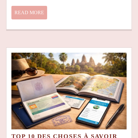
MULTI
READ
READ MORE
MORE
TOP 10 DES CHOSES À SAVOIR