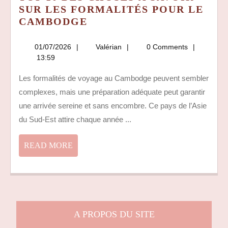
SUR LES FORMALITÉS POUR LE
TOP
CAMBODGE
10
DES
01/07/2026
Valérian
01/07/2026
Valérian
0 Comments
CHOSES
13:59
À
Les formalités de voyage au Cambodge peuvent sembler
SAVOIR
complexes, mais une préparation adéquate peut garantir
SUR
LES
une arrivée sereine et sans encombre. Ce pays de l’Asie
FORMALITÉS
du Sud-Est attire chaque année ...
POUR
LE
READ
READ MORE
CAMBODGE
MORE
A PROPOS DU SITE