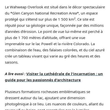
Le Wahweap Overlook est situé dans le décor spectaculaire
du *Glen Canyon National Recreation Area*, un espace
protégé qui s’étend sur plus de 1 500 km². Ce site est
réputé pour sa géologie unique, façonnée par des millions
d’années d’érosion. Le point de vue lui-même est perché à
plus de 1 700 mètres d’altitude, offrant une vue
imprenable sur le lac Powell et la rivière Colorado. La
combinaison de l’eau, des falaises colorées, et du ciel azuré
crée un tableau vivant qui varie au gré des heures et des
saisons.
A lire aussi :
Visiter la cathédrale de l'incarnation : un
guide pour les passionnés d'architecture
Plusieurs formations rocheuses emblématiques se
dressent autour du lac, ajoutant une dimension
photogénique à ce lieu. Les nuances de couleurs, allant du
rouge vif au beige, sont accentuées par la lumière