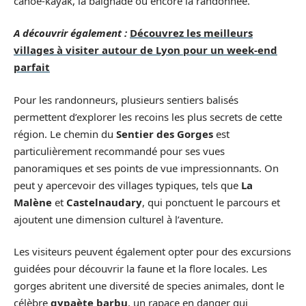
canoë-kayak, la baignade ou encore la randonnée.
A découvrir également :
Découvrez les meilleurs
villages à visiter autour de Lyon pour un week-end
parfait
Pour les randonneurs, plusieurs sentiers balisés
permettent d’explorer les recoins les plus secrets de cette
région. Le chemin du
Sentier des Gorges
est
particulièrement recommandé pour ses vues
panoramiques et ses points de vue impressionnants. On
peut y apercevoir des villages typiques, tels que
La
Malène
et
Castelnaudary
, qui ponctuent le parcours et
ajoutent une dimension culturel à l’aventure.
Les visiteurs peuvent également opter pour des excursions
guidées pour découvrir la faune et la flore locales. Les
gorges abritent une diversité de species animales, dont le
célèbre
gypaète barbu
, un rapace en danger qui