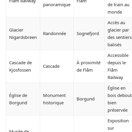
Flåm Railway
Flåm
panoramique
de train au
monde
Accès au
Glacier
glacier par
Randonnée
Sognefjord
Nigardsbreen
des sentiers
balisés
Accessible
Cascade de
À proximité
depuis le
Cascade
Kjosfossen
de Flåm
Flåm
Railway
Église en
Église de
Monument
bois debout
Borgund
Borgund
historique
bien
préservée
Exposition
sur
Musée de