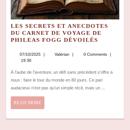
LES SECRETS ET ANECDOTES
DU CARNET DE VOYAGE DE
LES
PHILEAS FOGG DÉVOILÉS
SECRETS
ET
07/10/2025
Valérian
07/10/2025
Valérian
0 Comments
ANECDOT
19:30
DU
À l’aube de l’aventure, un défi sans précédent s’offre à
CARNET
nous : faire le tour du monde en 80 jours. Ce pari
DE
VOYAGE
audacieux n’est pas qu’un simple récit, mais un ...
DE
PHILEAS
READ
READ MORE
FOGG
MORE
DÉVOILÉ