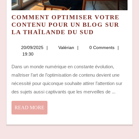
COMMENT OPTIMISER VOTRE
CONTENU POUR UN BLOG SUR
COMMENT
LA THAÏLANDE DU SUD
OPTIMISER
VOTRE
20/09/2025
Valérian
20/09/2025
Valérian
0 Comments
CONTENU
19:30
POUR
Dans un monde numérique en constante évolution,
UN
maîtriser l’art de l’optimisation de contenu devient une
BLOG
SUR
nécessité pour quiconque souhaite attirer l’attention sur
LA
des sujets aussi captivants que les merveilles de ...
THAÏLANDE
DU
READ
READ MORE
SUD
MORE