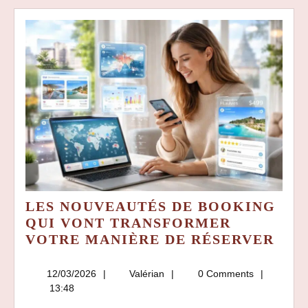
LES NOUVEAUTÉS DE BOOKING
QUI VONT TRANSFORMER
LES
VOTRE MANIÈRE DE RÉSERVER
NOU
DE
12/03/2026
Valérian
12/03/2026
Valérian
0 Comments
BOO
13:48
QUI