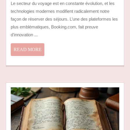
Le secteur du voyage est en constante évolution, et les
VON
technologies modernes modifient radicalement notre
TRA
VOT
façon de réserver des séjours. L’une des plateformes les
MAN
plus emblématiques, Booking.com, fait preuve
DE
d’innovation ...
RÉS
READ
READ MORE
MORE