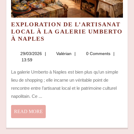
EXPLORATION DE L’ARTISANAT
LOCAL À LA GALERIE UMBERTO
EXPLORATION
À NAPLES
DE
L’ARTISANAT
29/03/2026
Valérian
29/03/2026
Valérian
0 Comments
LOCAL
13:59
À
La galerie Umberto à Naples est bien plus qu’un simple
LA
lieu de shopping ; elle incarne un véritable point de
GALERIE
UMBERTO
rencontre entre l’artisanat local et le patrimoine culturel
À
napolitain. Ce ...
NAPLES
READ
READ MORE
MORE