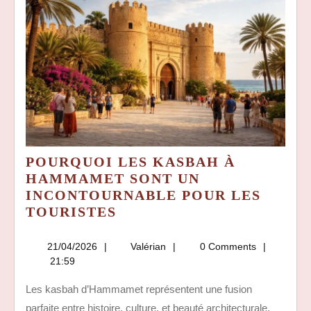
POURQUOI LES KASBAH À
HAMMAMET SONT UN
INCONTOURNABLE POUR LES
POURQUOI
TOURISTES
LES
KASBAH
21/04/2026
Valérian
21/04/2026
Valérian
0 Comments
À
21:59
HAMMAMET
Les kasbah d’Hammamet représentent une fusion
SONT
parfaite entre histoire, culture, et beauté architecturale.
UN