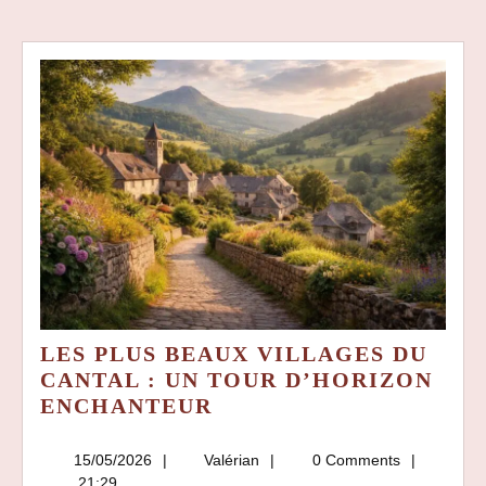
LES PLUS BEAUX VILLAGES DU
CANTAL : UN TOUR D’HORIZON
LES
ENCHANTEUR
PLUS
BEAUX
15/05/2026
Valérian
15/05/2026
Valérian
0 Comments
VILLAGES
21:29