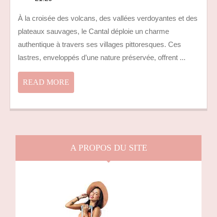
DU
À la croisée des volcans, des vallées verdoyantes et des
CANTAL
plateaux sauvages, le Cantal déploie un charme
:
UN
authentique à travers ses villages pittoresques. Ces
TOUR
lastres, enveloppés d’une nature préservée, offrent ...
D’HORIZON
ENCHANTEUR
READ
READ MORE
MORE
A PROPOS DU SITE