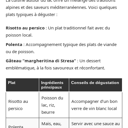
alpines et des saveurs méditerranéennes. Voici quelques
plats typiques à déguster :
Risotto au persico
: Un plat traditionnel fait avec du
poisson local.
Polenta
: Accompagnement typique des plats de viande
ou de poisson.
Gâteau “margheritina di Stresa”
: Un dessert
emblématique, à la fois savoureux et réconfortant.
Plat
Ingrédients
Conseils de dégustation
principaux
Poisson du
Risotto au
Accompagner d’un bon
lac, riz,
persico
verre de vin blanc local
beurre
Maïs, eau,
Servir avec une sauce au
Polenta