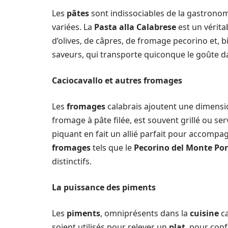
Les
pâtes
sont indissociables de la gastronom
variées. La
Pasta alla Calabrese
est un véritab
d’olives, de câpres, de fromage pecorino et, b
saveurs, qui transporte quiconque le goûte da
Caciocavallo et autres fromages
Les
fromages
calabrais ajoutent une dimensio
fromage à pâte filée, est souvent grillé ou se
piquant en fait un allié parfait pour accom
fromages
tels que le
Pecorino del Monte Po
distinctifs.
La puissance des piments
Les
piments
, omniprésents dans la
cuisine
ca
soient utilisés pour relever un
plat
, pour conf