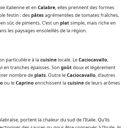
ie italienne et en
Calabre
, elles prennent des formes
le festin : des
pâtes
agrémentées de tomates fraîches,
ien sûr, de piments. C’est un
plat
simple, mais riche en
ns les paysages ensoleillés de la région.
n particulière à la
cuisine
locale. Le
Caciocavallo
,
rvi en tranches épaisses. Son
goût
doux et légèrement
pagner nombre de
plats
. Outre le
Caciocavallo
, d’autres
ro
ou le
Caprino
enrichissent la
cuisine
de leurs arômes
labraise, portent la chaleur du sud de l’Italie. Qu’ils
ectionner des sauces ou pour être conservés à l’huile, ils