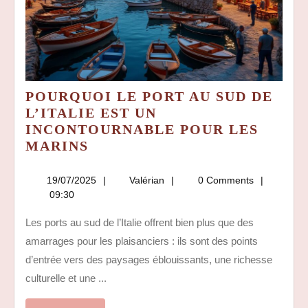
POURQUOI LE PORT AU SUD DE
L’ITALIE EST UN
INCONTOURNABLE POUR LES
POURQUOI
MARINS
LE
PORT
19/07/2025
Valérian
19/07/2025
Valérian
0 Comments
AU
09:30
SUD
Les ports au sud de l’Italie offrent bien plus que des
DE
amarrages pour les plaisanciers : ils sont des points
L’ITALIE
EST
d’entrée vers des paysages éblouissants, une richesse
UN
culturelle et une ...
INCONTOURNABLE