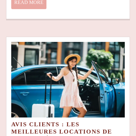
POUR
READ
READ MORE
LES
MORE
MARINS
AVIS CLIENTS : LES
MEILLEURES LOCATIONS DE