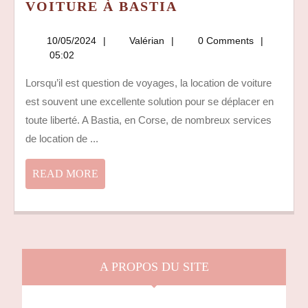
AVIS
VOITURE À BASTIA
CLIENTS
:
10/05/2024
Valérian
10/05/2024
Valérian
0 Comments
LES
05:02
MEILLEURES
Lorsqu’il est question de voyages, la location de voiture
LOCATIONS
est souvent une excellente solution pour se déplacer en
DE
VOITURE
toute liberté. A Bastia, en Corse, de nombreux services
À
de location de ...
BASTIA
READ
READ MORE
MORE
A PROPOS DU SITE