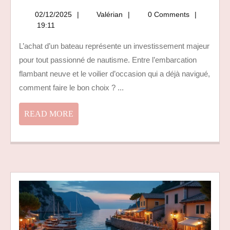
BATEAU
NEUF
02/12/2025
Valérian
02/12/2025
Valérian
0 Comments
OU
19:11
OCCASION
L’achat d’un bateau représente un investissement majeur
:
pour tout passionné de nautisme. Entre l’embarcation
COMMENT
FAIRE
flambant neuve et le voilier d’occasion qui a déjà navigué,
LE
comment faire le bon choix ? ...
BON
CHOIX
READ
READ MORE
?
MORE