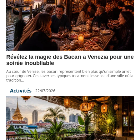
Révélez la magie des Bacari a Venezia pour une
soirée inoubliable
Au cœur de Venise, les bacari représentent bien plus qu'un simple arrêt
pour grignoter. Ces tavernes typiques incarnent l'essence d'une ville où la
tradition
…
Activités
22/07/2026