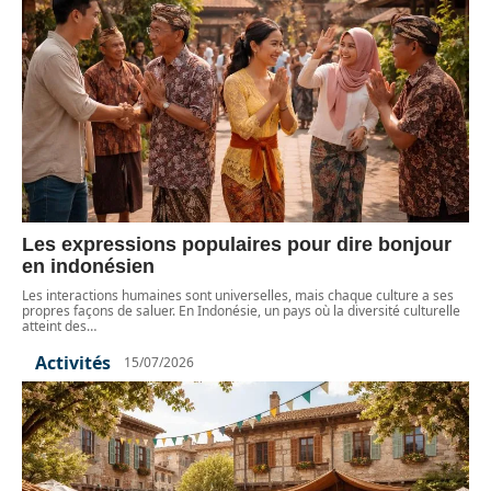
Les expressions populaires pour dire bonjour
en indonésien
Les interactions humaines sont universelles, mais chaque culture a ses
propres façons de saluer. En Indonésie, un pays où la diversité culturelle
atteint des
…
Activités
15/07/2026