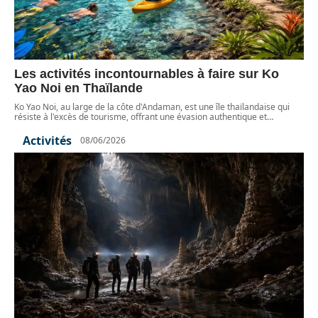
Les activités incontournables à faire sur Ko
Yao Noi en Thaïlande
Ko Yao Noi, au large de la côte d'Andaman, est une île thaïlandaise qui
résiste à l'excès de tourisme, offrant une évasion authentique et
…
Activités
08/06/2026