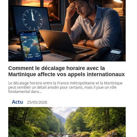
Comment le décalage horaire avec la
Martinique affecte vos appels internationaux
Le décalage horaire entre la France métropolitaine et la Martinique
peut sembler un détail anodin pour certains, mais il joue un rôle
fondamental dans
…
Actu
25/05/2026