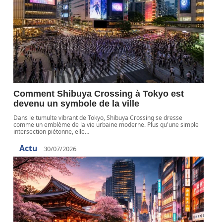
Comment Shibuya Crossing à Tokyo est
devenu un symbole de la ville
Dans le tumulte vibrant de Tokyo, Shibuya Crossing se dresse
comme un emblème de la vie urbaine moderne. Plus qu'une simple
intersection piétonne, elle
…
Actu
30/07/2026