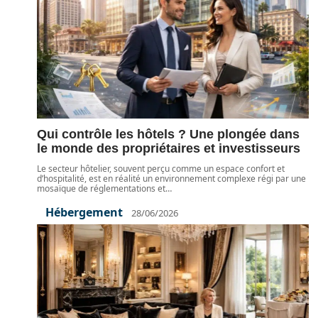
Qui contrôle les hôtels ? Une plongée dans
le monde des propriétaires et investisseurs
Le secteur hôtelier, souvent perçu comme un espace confort et
d’hospitalité, est en réalité un environnement complexe régi par une
mosaïque de réglementations et
…
Hébergement
28/06/2026