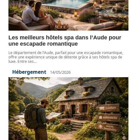
Les meilleurs hôtels spa dans l’Aude pour
une escapade romantique
Le département de l'Aude, parfait pour une escapade romantique,
offre une expérience unique de détente grâce à ses hôtels spa de
luxe. Entre ses
…
Hébergement
14/05/2026