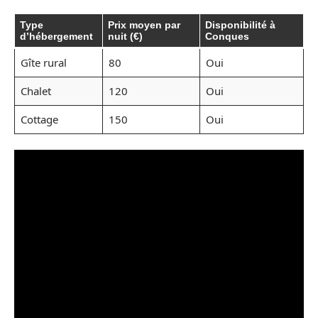
Type
Prix moyen par
Disponibilité à
d’hébergement
nuit (€)
Conques
Gîte rural
80
Oui
Chalet
120
Oui
Cottage
150
Oui