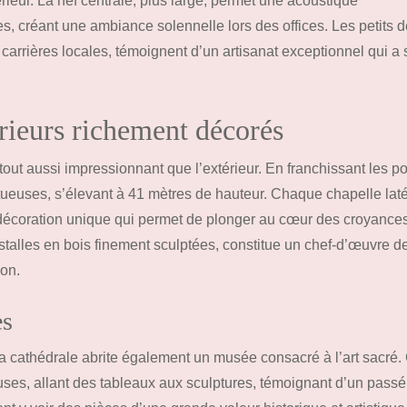
rieur. La nef centrale, plus large, permet une acoustique
s, créant une ambiance solennelle lors des offices. Les petits dé
rrières locales, témoignent d’un artisanat exceptionnel qui a 
érieurs richement décorés
 tout aussi impressionnant que l’extérieur. En franchissant les po
stueuses, s’élevant à 41 mètres de hauteur. Chaque chapelle laté
décoration unique qui permet de plonger au cœur des croyances
stalles en bois finement sculptées, constitue un chef-d’œuvre de 
ion.
es
a cathédrale abrite également un musée consacré à l’art sacré.
es, allant des tableaux aux sculptures, témoignant d’un passé