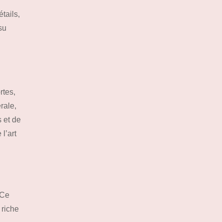
tails,
su
rtes,
rale,
 et de
l’art
 Ce
 riche