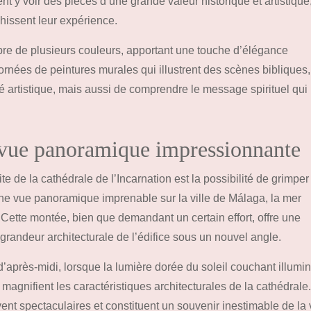
ent y voir des pièces d’une grande valeur historique et artistique
chissent leur expérience.
bre de plusieurs couleurs, apportant une touche d’élégance
rnées de peintures murales qui illustrent des scènes bibliques,
 artistique, mais aussi de comprendre le message spirituel qui
e vue panoramique impressionnante
e de la cathédrale de l’Incarnation est la possibilité de grimper
 une vue panoramique imprenable sur la ville de Málaga, la mer
Cette montée, bien que demandant un certain effort, offre une
grandeur architecturale de l’édifice sous un nouvel angle.
’après-midi, lorsque la lumière dorée du soleil couchant illumi
agnifient les caractéristiques architecturales de la cathédrale
nt spectaculaires et constituent un souvenir inestimable de la v