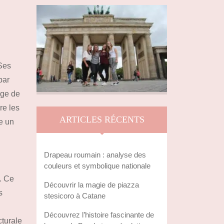
 Ses
par
nge de
re les
ARTICLES RÉCENTS
e un
Drapeau roumain : analyse des
couleurs et symbolique nationale
. Ce
Découvrir la magie de piazza
s
stesicoro à Catane
Découvrez l’histoire fascinante de
cturale