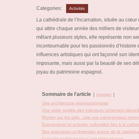
Categories:
Activités
La cathédrale de l’Incarnation, située au cœu
qui attire chaque année des milliers de visiteu
mêlant plusieurs styles, elle représente non s
incontournable pour les passionnés d’histoire e
influences artistiques qui ont façonné son ide
imposante, mais aussi par la beauté de ses déta
joyau du patrimoine espagnol.
Sommaire de l'article
masquer
Une architecture impressionnante
Une visite guidée des intérieurs richement décor
Monter sur les toits : une vue panoramique impr
Événements et activités culturelles liés à la cathé
Des anecdotes et légendes autour de la cathédra
Conseils pratiques pour une visite réussie