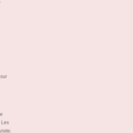
,
 sur
ne
. Les
isite.