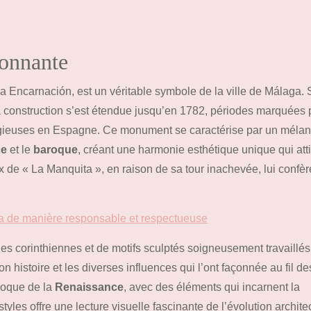
ionnante
la Encarnación, est un véritable symbole de la ville de Málaga.
a construction s’est étendue jusqu’en 1782, périodes marquées 
eligieuses en Espagne. Ce monument se caractérise par un méla
ce
et le
baroque
, créant une harmonie esthétique unique qui atti
x de « La Manquita », en raison de sa tour inachevée, lui confèr
a de manière responsable et respectueuse
es corinthiennes et de motifs sculptés soigneusement travaillés
n histoire et les diverses influences qui l’ont façonnée au fil de
époque de la
Renaissance
, avec des éléments qui incarnent la
tyles offre une lecture visuelle fascinante de l’évolution archite