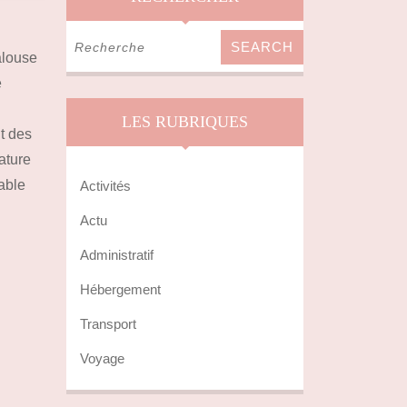
Search
alouse
for:
e
LES RUBRIQUES
nt des
ature
table
Activités
Actu
Administratif
Hébergement
Transport
Voyage