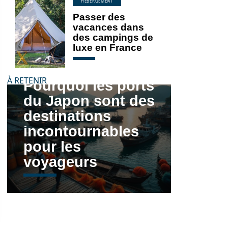
HÉBERGEMENT
Passer des
vacances dans
des campings de
luxe en France
À RETENIR
Pourquoi les ports
du Japon sont des
destinations
incontournables
pour les
voyageurs