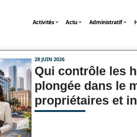
Activités
Actu
Administratif
28 JUIN 2026
Qui contrôle les 
plongée dans le 
propriétaires et i