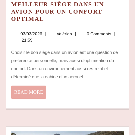
MEILLEUR SIÈGE DANS UN
AVION POUR UN CONFORT
COMMENT
OPTIMAL
CHOISIR
LE
03/03/2026
Valérian
03/03/2026
Valérian
0 Comments
MEILLEUR
21:59
SIÈGE
Choisir le bon siège dans un avion est une question de
DANS
préférence personnelle, mais aussi d’optimisation du
UN
AVION
confort. Dans un environnement aussi restreint et
POUR
déterminé que la cabine d’un aéronef, ...
UN
CONFORT
READ
READ MORE
OPTIMAL
MORE