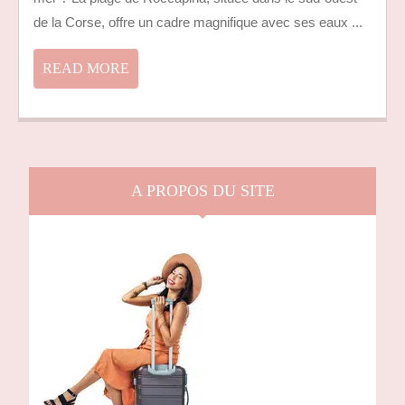
DE
LA
de la Corse, offre un cadre magnifique avec ses eaux ...
PL
RO
READ
READ MORE
ET
MORE
SES
AL
A PROPOS DU SITE