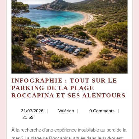
INFOGRAPHIE : TOUT SUR LE
PARKING DE LA PLAGE
IN
ROCCAPINA ET SES ALENTOURS
:
TO
31/03/2026
Valérian
31/03/2026
Valérian
0 Comments
SU
21:59
LE
À la recherche d’une expérience inoubliable au bord de la
PA
mer ? La plage de Roccapina, située dans le sud-ouest