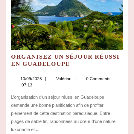
ORGANISEZ UN SÉJOUR RÉUSSI
ORGANISEZ
EN GUADELOUPE
UN
SÉJOUR
10/09/2025
Valérian
10/09/2025
Valérian
0 Comments
RÉUSSI
07:13
EN
L’organisation d’un séjour réussi en Guadeloupe
GUADELOUPE
demande une bonne planification afin de profiter
pleinement de cette destination paradisiaque. Entre
plages de sable fin, randonnées au cœur d’une nature
luxuriante et ...