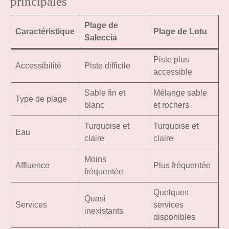
principales
Plage de
Caractéristique
Plage de Lotu
Saleccia
Piste plus
Accessibilité
Piste difficile
accessible
Sable fin et
Mélange sable
Type de plage
blanc
et rochers
Turquoise et
Turquoise et
Eau
claire
claire
Moins
Affluence
Plus fréquentée
fréquentée
Quelques
Quasi
Services
services
inexistants
disponibles