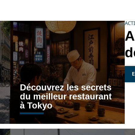
ACTI
A
d
E
Découvrez les secrets
du meilleur restaurant
à Tokyo