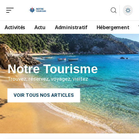
Activités
Actu
Administratif
Hébergement
VOYAGE
Notre Tourisme
Trouvez, réservez, voyagez, visitez
VOIR TOUS NOS ARTICLES